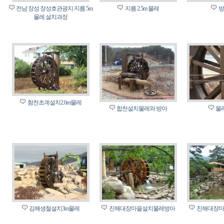
전남 장성 장성호관광지 지름 5m
지름 2.5m 물레
방
물레 설치과정
함천초계설치2.6m물레
합천설치물레와 방아
물
김해생철설치3m물레
진해대장마을설치물레방아
진해대장마