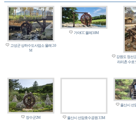
가야CC 물레3.0M
고성군 상하수도사업소 물레 2.0
M
강원도 정선군
라리촌 수로 
울산시 선암
장수군2M
울산시 선암호수공원 3.5M