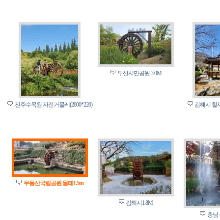
부산시민공원 3.0M
진주수목원 자전거물레(2000*220)
김해시 철재
무등산국립공원 물레1.5m
김해시1.8M
충남 