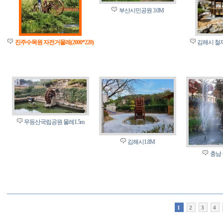
부산시민공원 3.0M
진주수목원 자전거물레(2000*220)
김해시 철재
무등산국립공원 물레1.5m
김해시1.8M
충남 
1
2
3
4