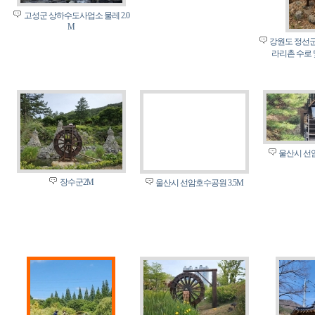
고성군 상하수도사업소 물레 2.0
M
강원도 정선군
라리촌 수로 
울산시 선암
장수군2M
울산시 선암호수공원 3.5M