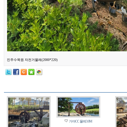
진주수목원 자전거물레(2000*220)
가야CC 물레3.0M