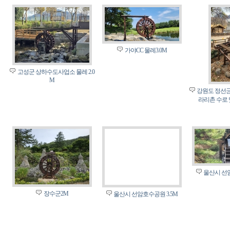
가야CC 물레3.0M
고성군 상하수도사업소 물레 2.0
M
강원도 정선군
라리촌 수로 
울산시 선암
장수군2M
울산시 선암호수공원 3.5M