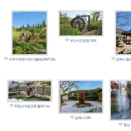
부산시민공원 3.0M
진주수목원 자전거물레(2000*220)
김해시 철재
무등산국립공원 물레1.5m
김해시1.8M
충남 